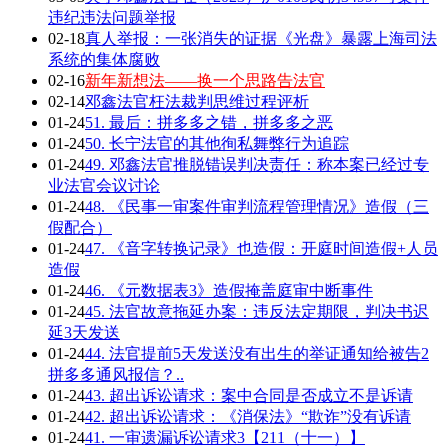
违纪违法问题举报
02-18
真人举报：一张消失的证据《光盘》暴露上海司法
系统的集体腐败
02-16
新年新想法——换一个思路告法官
02-14
邓鑫法官枉法裁判思维过程评析
01-24
51. 最后：拼多多之错，拼多多之恶
01-24
50. 长宁法官的其他徇私舞弊行为追踪
01-24
49. 邓鑫法官推脱错误判决责任：称本案已经过专
业法官会议讨论
01-24
48. 《民事一审案件审判流程管理情况》造假（三
假配合）
01-24
47. 《音字转换记录》也造假：开庭时间造假+人员
造假
01-24
46. 《元数据表3》造假掩盖庭审中断事件
01-24
45. 法官故意拖延办案：违反法定期限，判决书迟
延3天发送
01-24
44. 法官提前5天发送没有出生的举证通知给被告2
拼多多通风报信？..
01-24
43. 超出诉讼请求：案中合同是否成立不是诉请
01-24
42. 超出诉讼请求：《消保法》“欺诈”没有诉请
01-24
41. 一审遗漏诉讼请求3【211（十一）】