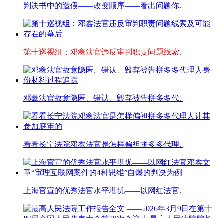
判决书中的造假——改变顺序——看出问题你..
第十巡视组：邓鑫法官违反审判职责问题线索..
邓鑫法官故意隐匿、错认、毁弃被告拼多多代..
看看长宁法院邓鑫法官是怎样偏袒拼多多代理..
上海官宣的优秀法官水平堪忧——以网红法官..