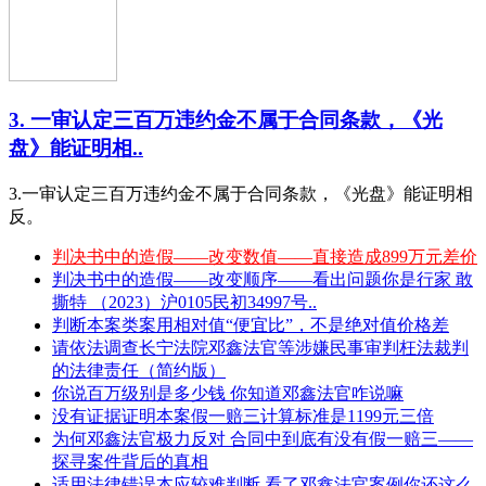
3. 一审认定三百万违约金不属于合同条款，《光
盘》能证明相..
3.一审认定三百万违约金不属于合同条款，《光盘》能证明相
反。
判决书中的造假——改变数值——直接造成899万元差价
判决书中的造假——改变顺序——看出问题你是行家 敢
撕特 （2023）沪0105民初34997号..
判断本案类案用相对值“便宜比”，不是绝对值价格差
请依法调查长宁法院邓鑫法官等涉嫌民事审判枉法裁判
的法律责任（简约版）
你说百万级别是多少钱 你知道邓鑫法官咋说嘛
没有证据证明本案假一赔三计算标准是1199元三倍
为何邓鑫法官极力反对 合同中到底有没有假一赔三——
探寻案件背后的真相
适用法律错误本应较难判断 看了邓鑫法官案例你还这么