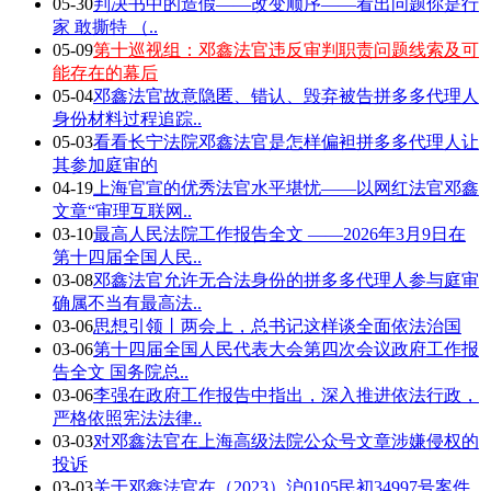
05-30
判决书中的造假——改变顺序——看出问题你是行
家 敢撕特 （..
05-09
第十巡视组：邓鑫法官违反审判职责问题线索及可
能存在的幕后
05-04
邓鑫法官故意隐匿、错认、毁弃被告拼多多代理人
身份材料过程追踪..
05-03
看看长宁法院邓鑫法官是怎样偏袒拼多多代理人让
其参加庭审的
04-19
上海官宣的优秀法官水平堪忧——以网红法官邓鑫
文章“审理互联网..
03-10
最高人民法院工作报告全文 ——2026年3月9日在
第十四届全国人民..
03-08
邓鑫法官允许无合法身份的拼多多代理人参与庭审
确属不当有最高法..
03-06
思想引领丨两会上，总书记这样谈全面依法治国
03-06
第十四届全国人民代表大会第四次会议政府工作报
告全文 国务院总..
03-06
李强在政府工作报告中指出，深入推进依法行政，
严格依照宪法法律..
03-03
对邓鑫法官在上海高级法院公众号文章涉嫌侵权的
投诉
03-03
关于邓鑫法官在（2023）沪0105民初34997号案件