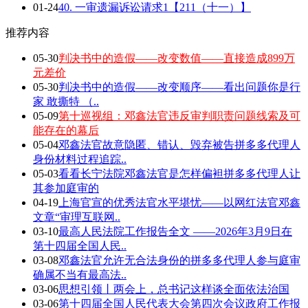
01-24
40. 一审遗漏诉讼请求1【211（十一）】
推荐内容
05-30
判决书中的造假——改变数值——直接造成899万
元差价
05-30
判决书中的造假——改变顺序——看出问题你是行
家 敢撕特 （..
05-09
第十巡视组：邓鑫法官违反审判职责问题线索及可
能存在的幕后
05-04
邓鑫法官故意隐匿、错认、毁弃被告拼多多代理人
身份材料过程追踪..
05-03
看看长宁法院邓鑫法官是怎样偏袒拼多多代理人让
其参加庭审的
04-19
上海官宣的优秀法官水平堪忧——以网红法官邓鑫
文章“审理互联网..
03-10
最高人民法院工作报告全文 ——2026年3月9日在
第十四届全国人民..
03-08
邓鑫法官允许无合法身份的拼多多代理人参与庭审
确属不当有最高法..
03-06
思想引领丨两会上，总书记这样谈全面依法治国
03-06
第十四届全国人民代表大会第四次会议政府工作报