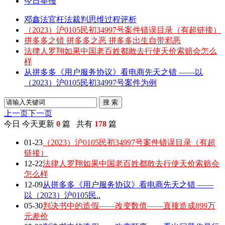
今日举报
邓鑫法官枉法裁判思维过程评析
（2023）沪0105民初34997号案件错误目录（有超链接）
拼多多之错 拼多多之恶 拼多多出生自带邪恶
法律人罗翔如果中国老百姓都敢去行使天价索赔会怎么
样
从拼多多《用户服务协议》看电商先天之错 ——以
（2023）沪0105民初34997号案件为例
搜 索
上一页
下一页
今日
今天更新
0
篇 共有
178
篇
01-23
（2023）沪0105民初34997号案件错误目录（有超
链接）
12-22
法律人罗翔如果中国老百姓都敢去行使天价索赔会
怎么样
12-09
从拼多多《用户服务协议》看电商先天之错 ——
以（2023）沪0105民..
05-30
判决书中的造假——改变数值——直接造成899万
元差价