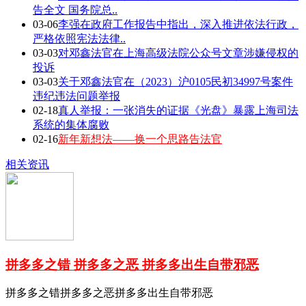
告全文 国务院总..
03-06
李强在政府工作报告中指出，深入推进依法行政，
严格依照宪法法律..
03-03
对邓鑫法官在上海高级法院公众号文章涉嫌侵权的
投诉
03-03
关于邓鑫法官在（2023）沪0105民初34997号案件
违纪违法问题举报
02-18
真人举报：一张消失的证据《光盘》暴露上海司法
系统的集体腐败
02-16
新年新想法——换一个思路告法官
相关资讯
拼多多之错 拼多多之恶 拼多多出生自带邪恶
拼多多之错拼多多之恶拼多多出生自带邪恶