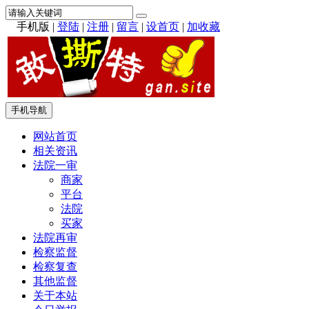
手机版
|
登陆
|
注册
|
留言
|
设首页
|
加收藏
手机导航
网站首页
相关资讯
法院一审
商家
平台
法院
买家
法院再审
检察监督
检察复查
其他监督
关于本站