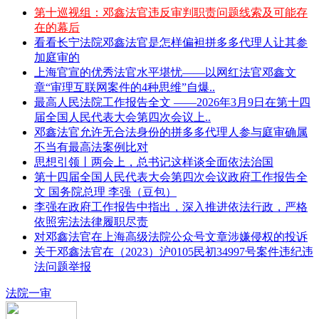
第十巡视组：邓鑫法官违反审判职责问题线索及可能存
在的幕后
看看长宁法院邓鑫法官是怎样偏袒拼多多代理人让其参
加庭审的
上海官宣的优秀法官水平堪忧——以网红法官邓鑫文
章“审理互联网案件的4种思维”自爆..
最高人民法院工作报告全文 ——2026年3月9日在第十四
届全国人民代表大会第四次会议上..
邓鑫法官允许无合法身份的拼多多代理人参与庭审确属
不当有最高法案例比对
思想引领丨两会上，总书记这样谈全面依法治国
第十四届全国人民代表大会第四次会议政府工作报告全
文 国务院总理 李强（豆包）
李强在政府工作报告中指出，深入推进依法行政，严格
依照宪法法律履职尽责
对邓鑫法官在上海高级法院公众号文章涉嫌侵权的投诉
关于邓鑫法官在（2023）沪0105民初34997号案件违纪违
法问题举报
法院一审