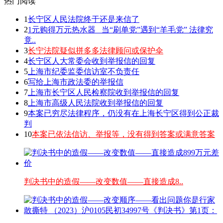
热门阅读
1
长宁区人民法院终于还是来信了
2
1元购得万元热水器 _当“刷单党”遇到“羊毛党” 法律究
竟..
3
长宁法院疑似拼多多法律顾问或保护伞
4
长宁区人大常委会收到举报信的回复
5
上海市纪委监委信访室不负责任
6
写给上海市政法委的举报信
7
上海市长宁区人民检察院收到举报信的回复
8
上海市高级人民法院收到举报信的回复
9
本案已穷尽法律程序，仍没有在上海长宁区得到公正裁
判
10
本案已依法信访、举报等，没有得到答案或满意答案
判决书中的造假——改变数值——直接造成8..