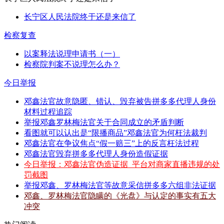
长宁区人民法院终于还是来信了
检察复查
以案释法说理申请书（一）
检察院判案不说理怎么办？
今日举报
邓鑫法官故意隐匿、错认、毁弃被告拼多多代理人身份
材料过程追踪
举报邓鑫罗林梅法官关于合同成立的矛盾判断
看图就可以认出是“限播商品”邓鑫法官为何枉法裁判
邓鑫法官在争议焦点“假一赔三”上的反言枉法过程
邓鑫法官毁弃拼多多代理人身份造假证据
今日举报：邓鑫法官伪造证据_平台对商家直播违规的处
罚截图
举报邓鑫、罗林梅法官等故意采信拼多多六组非法证据
邓鑫、罗林梅法官隐瞒的《光盘》与认定的事实有五大
冲突