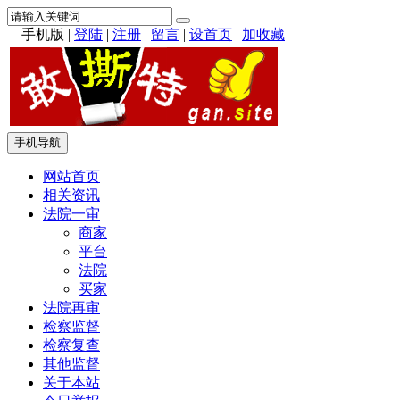
手机版
|
登陆
|
注册
|
留言
|
设首页
|
加收藏
手机导航
网站首页
相关资讯
法院一审
商家
平台
法院
买家
法院再审
检察监督
检察复查
其他监督
关于本站