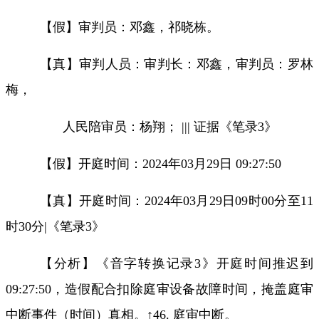
【假】审判员：
邓鑫，祁晓栋。
【真】审判人员：审判长：邓鑫，审判员：罗林
梅，
人民陪审员：杨翔；
|||
证据《笔录
3
》
【假】开庭时间
：
2024
年
03
月
29
日
09:27:50
【真】开庭时间：
2024
年
03
月
29
日
09
时
00
分至
11
时
30
分
|
《笔录
3
》
【分析】《音字转换记录
3
》开庭时间推迟到
09:27:50
，造假配合扣除庭审设备故障时间，掩盖庭审
中断事件（时间）真相。
↑46.
庭审中断。