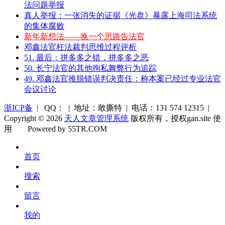
法问题举报
真人举报：一张消失的证据《光盘》暴露上海司法系统
的集体腐败
新年新想法——换一个思路告法官
邓鑫法官枉法裁判思维过程评析
51. 最后：拼多多之错，拼多多之恶
50. 长宁法官的其他徇私舞弊行为追踪
49. 邓鑫法官推脱错误判决责任：称本案已经过专业法官
会议讨论
浙ICP备
| QQ： | 地址：敢撕特 | 电话：131 574 12315 |
Copyright © 2026
天人文章管理系统
版权所有，授权gan.site 使
用
Powered by 55TR.COM
OK
文
首页
库
搜索
留言
我的