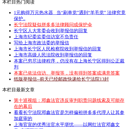
本栏目热门阅读
1元购得万元热水器 _当“刷单党”遇到“羊毛党” 法律究竟
保护..
长宁法院疑似拼多多法律顾问或保护伞
长宁区人大常委会收到举报信的回复
上海市纪委监委信访室不负责任
写给上海市政法委的举报信
上海市长宁区人民检察院收到举报信的回复
上海市高级人民法院收到举报信的回复
本案已穷尽法律程序，仍没有在上海长宁区得到公正裁
判
本案已依法信访、举报等，没有得到答案或满意答案
纸版举报信--前天已经邮政快递给长宁法院13封
本栏目最新文章
第十巡视组：邓鑫法官违反审判职责问题线索及可能存
在的幕后
看看长宁法院邓鑫法官是怎样偏袒拼多多代理人让其参
加庭审的
上海官宣的优秀法官水平堪忧——以网红法官邓鑫文