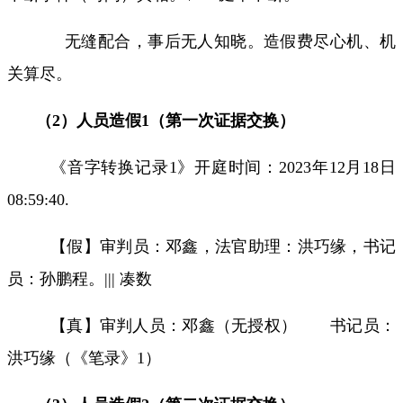
无缝配合，事后无人知晓。造假费尽心机、机
关算尽。
（
2
）人员造假
1
（第一次证据交换）
《音字转换记录
1
》开庭时间：
2023
年
12
月
18
日
08:59:40.
【假】审判员：邓鑫，法官助理：洪巧缘，书记
员：孙鹏程。
|||
凑数
【真】审判人员：邓鑫（无授权）
书记员：
洪巧缘（《笔录》
1
）