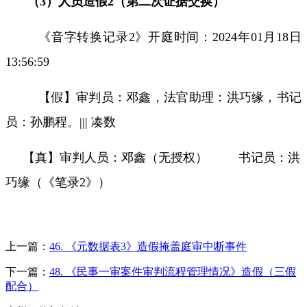
（
3
）人员造假
2
（第二次证据交换）
《音字转换记录
2
》开庭时间：
2024
年
01
月
18
日
13:56:59
【假】审判员：邓鑫，法官助理：洪巧缘，书记
员：孙鹏程。
|||
凑数
【真】审判人员：邓鑫（无授权）
书记员：洪
巧缘（《笔录
2
》）
上一篇：
46. 《元数据表3》造假掩盖庭审中断事件
下一篇：
48. 《民事一审案件审判流程管理情况》造假（三假
配合）